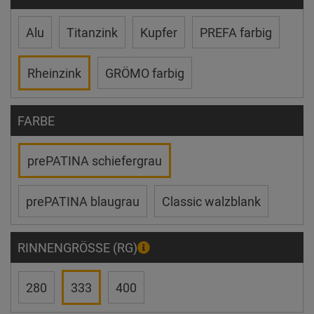
Alu
Titanzink
Kupfer
PREFA farbig
Rheinzink
GRÖMO farbig
FARBE
prePATINA schiefergrau
prePATINA blaugrau
Classic walzblank
RINNENGRÖSSE (RG)
280
333
400