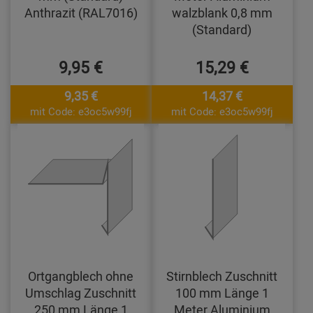
Anthrazit (RAL7016)
walzblank 0,8 mm
(Standard)
9,95 €
15,29 €
9,35 €
14,37 €
mit Code: e3oc5w99fj
mit Code: e3oc5w99fj
Ortgangblech ohne
Stirnblech Zuschnitt
Umschlag Zuschnitt
100 mm Länge 1
250 mm Länge 1
Meter Aluminium