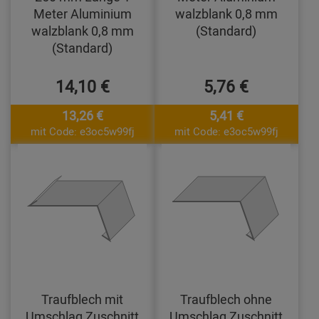
Meter Aluminium
walzblank 0,8 mm
walzblank 0,8 mm
(Standard)
(Standard)
14,10 €
5,76 €
13,26 €
5,41 €
mit Code: e3oc5w99fj
mit Code: e3oc5w99fj
Traufblech mit
Traufblech ohne
Umschlag Zuschnitt
Umschlag Zuschnitt