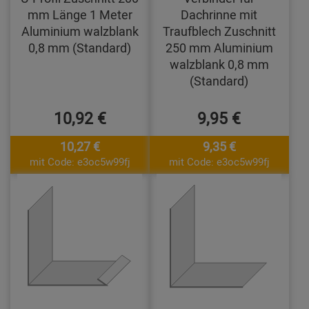
mm Länge 1 Meter
Dachrinne mit
Aluminium walzblank
Traufblech Zuschnitt
0,8 mm (Standard)
250 mm Aluminium
walzblank 0,8 mm
(Standard)
10,92 €
9,95 €
10,27 €
9,35 €
mit Code: e3oc5w99fj
mit Code: e3oc5w99fj