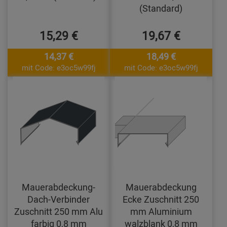
(Standard)
15,29 €
19,67 €
14,37 €
18,49 €
mit Code: e3oc5w99fj
mit Code: e3oc5w99fj
Mauerabdeckung-
Mauerabdeckung
Dach-Verbinder
Ecke Zuschnitt 250
Zuschnitt 250 mm Alu
mm Aluminium
farbig 0,8 mm
walzblank 0,8 mm