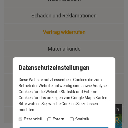
Schäden und Reklamationen
Vertrag widerrufen
Materialkunde
Fachbegriffe
Datenschutzeinstellungen
Diese Website nutzt essentielle Cookies die zum
Jobs
Betrieb der Website notwendig sind sowie Analyse-
Cookies für die Website-Statistik und Externe
Montage und Installationshilfen
Cookies für das anzeigen von Google Maps Karten.
Bitte wählen Sie, welche Cookies Sie zulassen
noch
14:
42:
02
h
möchten.
Größentabelle
Essenziell
Extern
Statistik