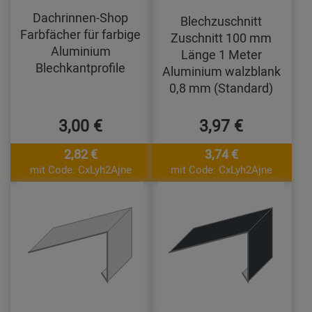
Dachrinnen-Shop
Blechzuschnitt
Farbfächer für farbige
Zuschnitt 100 mm
Aluminium
Länge 1 Meter
Blechkantprofile
Aluminium walzblank
0,8 mm (Standard)
3,00 €
3,97 €
2,82 €
3,74 €
mit Code: CxLyh2Ajne
mit Code: CxLyh2Ajne