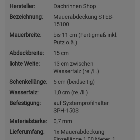
Hersteller:
Dachrinnen Shop
Bezeichnung:
Mauerabdeckung STEB-
15100
Mauerbreite:
bis 11 cm (Fertigmaß inkl.
Putz o.ä.)
Abdeckbreite:
15 cm
lichte Weite:
13 cm zwischen
Wasserfalz (re./li.)
Schenkellänge:
5 cm (beidseitig)
Wasserfalz:
1,0 cm (re./li.)
Befestigung:
auf Systemprofilhalter
SPH-150S
Materialstärke:
0,7 mm
Lieferumfang:
1x Mauerabdeckung
Einzellänge 1,00 Meter, 1