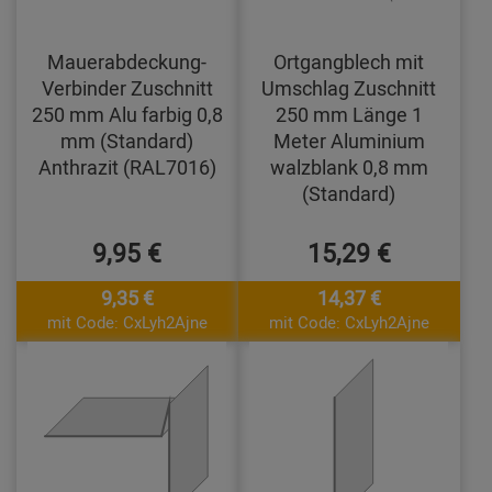
Mauerabdeckung-
Ortgangblech mit
Verbinder Zuschnitt
Umschlag Zuschnitt
250 mm Alu farbig 0,8
250 mm Länge 1
mm (Standard)
Meter Aluminium
Anthrazit (RAL7016)
walzblank 0,8 mm
(Standard)
9,95 €
15,29 €
9,35 €
14,37 €
mit Code: CxLyh2Ajne
mit Code: CxLyh2Ajne