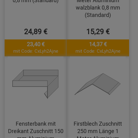
walzblank 0,8 mm
(Standard)
24,89 €
15,29 €
23,40 €
14,37 €
mit Code: CxLyh2Ajne
mit Code: CxLyh2Ajne
Fensterbank mit
Firstblech Zuschnitt
Dreikant Zuschnitt 150
250 mm Länge 1