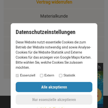
Vertrag widerrufen
Materialkunde
Fachbegriffe
Datenschutzeinstellungen
Diese Website nutzt essentielle Cookies die zum
Jobs
Betrieb der Website notwendig sind sowie Analyse-
Cookies für die Website-Statistik und Externe
Montage und Installationshilfen
Cookies für das anzeigen von Google Maps Karten.
Bitte wählen Sie, welche Cookies Sie zulassen
noch
22:
15:
54
h
möchten.
Größentabelle
Essenziell
Extern
Statistik
©opyright 2020 - www.dachrinnen-shop.de