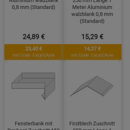
0,8 mm (Standard)
Meter Aluminium
walzblank 0,8 mm
(Standard)
24,89 €
15,29 €
23,40 €
14,37 €
mit Code: CxLyh2Ajne
mit Code: CxLyh2Ajne
Fensterbank mit
Firstblech Zuschnitt