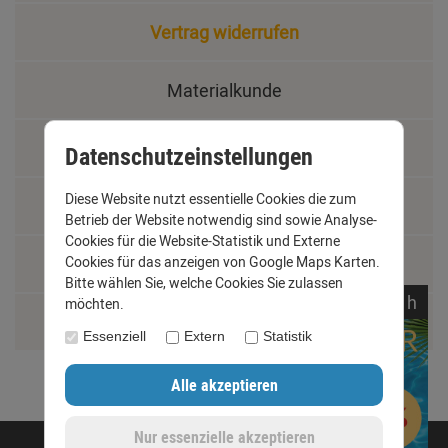
Vertrag widerrufen
Materialkunde
Fachbegriffe
Datenschutzeinstellungen
Diese Website nutzt essentielle Cookies die zum
Jobs
Betrieb der Website notwendig sind sowie Analyse-
Cookies für die Website-Statistik und Externe
Montage und Installationshilfen
Cookies für das anzeigen von Google Maps Karten.
Bitte wählen Sie, welche Cookies Sie zulassen
noch
22:
11:
41
h
möchten.
Größentabelle
Essenziell
Extern
Statistik