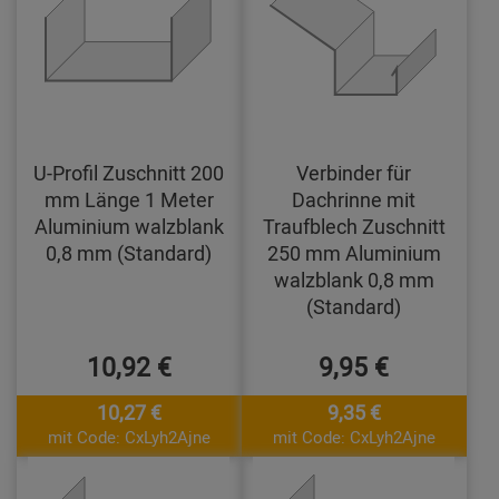
U-Profil Zuschnitt 200
Verbinder für
mm Länge 1 Meter
Dachrinne mit
Aluminium walzblank
Traufblech Zuschnitt
0,8 mm (Standard)
250 mm Aluminium
walzblank 0,8 mm
(Standard)
10,92 €
9,95 €
10,27 €
9,35 €
mit Code: CxLyh2Ajne
mit Code: CxLyh2Ajne