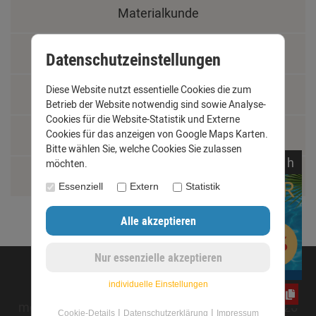
Materialkunde
Fachbegriffe
Datenschutzeinstellungen
Diese Website nutzt essentielle Cookies die zum
Jobs
Betrieb der Website notwendig sind sowie Analyse-
Cookies für die Website-Statistik und Externe
Montage und Installationshilfen
Cookies für das anzeigen von Google Maps Karten.
Bitte wählen Sie, welche Cookies Sie zulassen
noch
19:
04:
46
h
möchten.
Größentabelle
Essenziell
Extern
Statistik
©opyright 2020 - www.dachrinnen-shop.de
individuelle Einstellungen
CxLyh2Ajne
mod
ified eCommerce Shopsoftware © 2009-2026
|
|
Cookie-Details
Datenschutzerklärung
Impressum