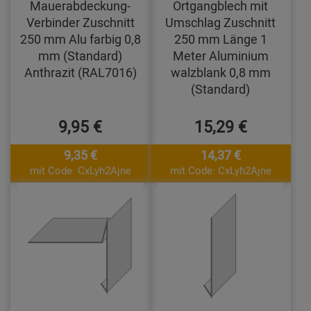
Mauerabdeckung-
Ortgangblech mit
Verbinder Zuschnitt
Umschlag Zuschnitt
250 mm Alu farbig 0,8
250 mm Länge 1
mm (Standard)
Meter Aluminium
Anthrazit (RAL7016)
walzblank 0,8 mm
(Standard)
9,95 €
15,29 €
9,35 €
14,37 €
mit Code: CxLyh2Ajne
mit Code: CxLyh2Ajne