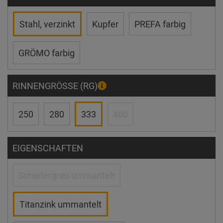
Stahl, verzinkt
Kupfer
PREFA farbig
GRÖMO farbig
RINNENGRÖSSE (RG)
250
280
333
400
EIGENSCHAFTEN
Schiefergrau ummantelt
Titanzink ummantelt