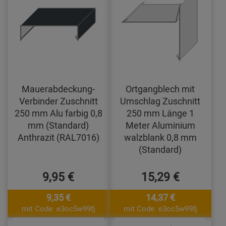
Mauerabdeckung-
Ortgangblech mit
Verbinder Zuschnitt
Umschlag Zuschnitt
250 mm Alu farbig 0,8
250 mm Länge 1
mm (Standard)
Meter Aluminium
Anthrazit (RAL7016)
walzblank 0,8 mm
(Standard)
9,95 €
15,29 €
9,35 €
14,37 €
mit Code: e3oc5w99fj
mit Code: e3oc5w99fj