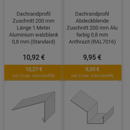
Dachrandprofil
Dachrandprofil
Zuschnitt 200 mm
Abdeckblende
Länge 1 Meter
Zuschnitt 200 mm Alu
Aluminium walzblank
farbig 0,8 mm
0,8 mm (Standard)
Anthrazit (RAL7016)
10,92 €
9,95 €
10,27 €
9,35 €
mit Code: e3oc5w99fj
mit Code: e3oc5w99fj