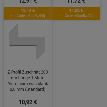
12,91 €
11,72 €
12,14 €
11,02 €
mit Code: e3oc5w99fj
mit Code: e3oc5w99fj
Z-Profil Zuschnitt 200
mm Länge 1 Meter
Aluminium walzblank
0,8 mm (Standard)
10,92 €