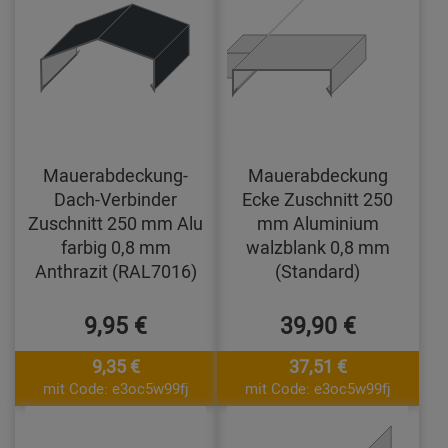
Mauerabdeckung-
Mauerabdeckung
Dach-Verbinder
Ecke Zuschnitt 250
Zuschnitt 250 mm Alu
mm Aluminium
farbig 0,8 mm
walzblank 0,8 mm
Anthrazit (RAL7016)
(Standard)
9,95 €
39,90 €
9,35 €
37,51 €
mit Code: e3oc5w99fj
mit Code: e3oc5w99fj