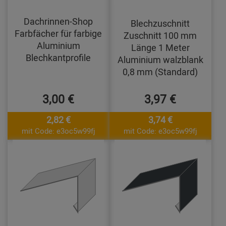
Dachrinnen-Shop
Blechzuschnitt
Farbfächer für farbige
Zuschnitt 100 mm
Aluminium
Länge 1 Meter
Blechkantprofile
Aluminium walzblank
0,8 mm (Standard)
3,00 €
3,97 €
2,82 €
3,74 €
mit Code: e3oc5w99fj
mit Code: e3oc5w99fj