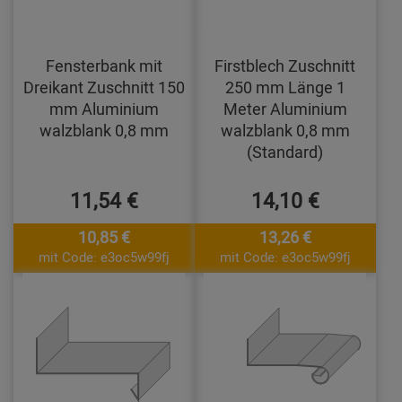
Fensterbank mit
Firstblech Zuschnitt
Dreikant Zuschnitt 150
250 mm Länge 1
mm Aluminium
Meter Aluminium
walzblank 0,8 mm
walzblank 0,8 mm
(Standard)
11,54 €
14,10 €
10,85 €
13,26 €
mit Code: e3oc5w99fj
mit Code: e3oc5w99fj