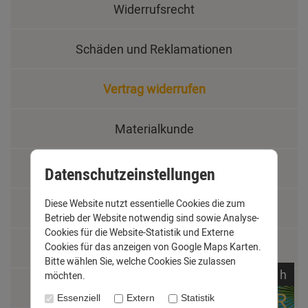
Widerrufsrecht
Schäden und Reklamationen
Vertrag widerrufen
Materialkunde
Fachbegriffe
Datenschutzeinstellungen
Diese Website nutzt essentielle Cookies die zum
Jobs
Betrieb der Website notwendig sind sowie Analyse-
Cookies für die Website-Statistik und Externe
Montage und Installationshilfen
Cookies für das anzeigen von Google Maps Karten.
Bitte wählen Sie, welche Cookies Sie zulassen
noch
15:
13:
00
h
möchten.
Größentabelle
Essenziell
Extern
Statistik