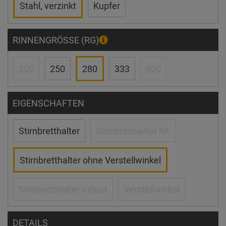
Stahl, verzinkt
Kupfer
RINNENGRÖSSE (RG)
200
250
280
333
400
EIGENSCHAFTEN
Stirnbretthalter
Stirnbretthalter NF
Stirnbretthalter ohne Verstellwinkel
Stirnbretthalter robust
Verstellwinkel
DETAILS