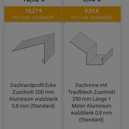
10,27 €
9,35 €
mit Code: yos0uq60fr
mit Code: yos0uq60fr
Dachrandprofil Ecke
Dachrinne mit
Zuschnitt 200 mm
Traufblech Zuschnitt
Aluminium walzblank
250 mm Länge 1
0,8 mm (Standard)
Meter Aluminium
walzblank 0,8 mm
(Standard)