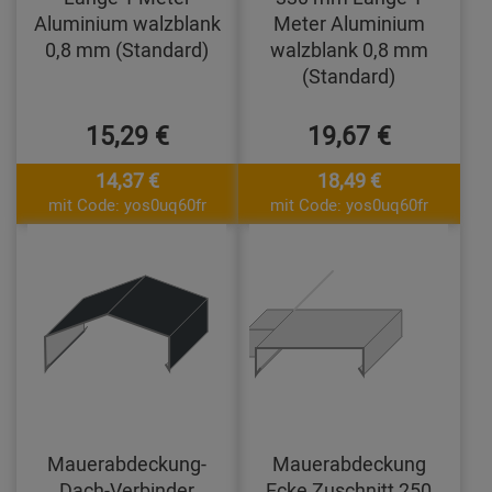
Aluminium walzblank
Meter Aluminium
0,8 mm (Standard)
walzblank 0,8 mm
(Standard)
15,29 €
19,67 €
14,37 €
18,49 €
mit Code: yos0uq60fr
mit Code: yos0uq60fr
Mauerabdeckung-
Mauerabdeckung
Dach-Verbinder
Ecke Zuschnitt 250