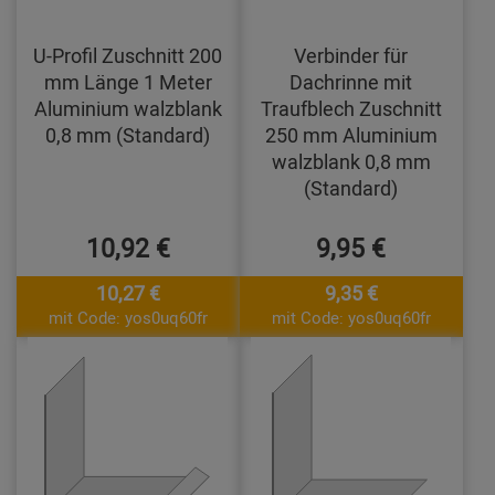
U-Profil Zuschnitt 200
Verbinder für
mm Länge 1 Meter
Dachrinne mit
Aluminium walzblank
Traufblech Zuschnitt
0,8 mm (Standard)
250 mm Aluminium
walzblank 0,8 mm
(Standard)
10,92 €
9,95 €
10,27 €
9,35 €
mit Code: yos0uq60fr
mit Code: yos0uq60fr