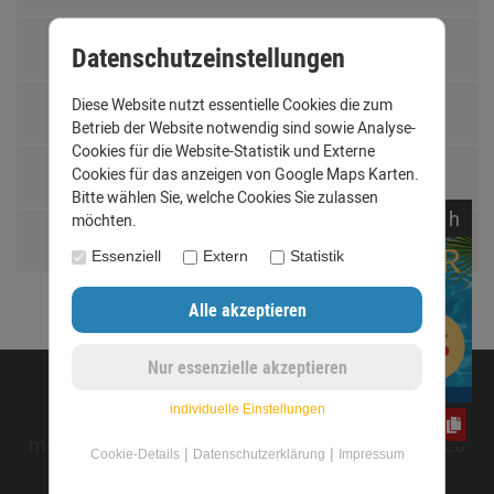
Fachbegriffe
Datenschutzeinstellungen
Diese Website nutzt essentielle Cookies die zum
Jobs
Betrieb der Website notwendig sind sowie Analyse-
Cookies für die Website-Statistik und Externe
Montage und Installationshilfen
Cookies für das anzeigen von Google Maps Karten.
Bitte wählen Sie, welche Cookies Sie zulassen
noch
02:
51:
00
h
möchten.
Größentabelle
Essenziell
Extern
Statistik
©opyright 2020 - www.dachrinnen-shop.de
individuelle Einstellungen
yos0uq60fr
mod
ified eCommerce Shopsoftware © 2009-2026
|
|
Cookie-Details
Datenschutzerklärung
Impressum