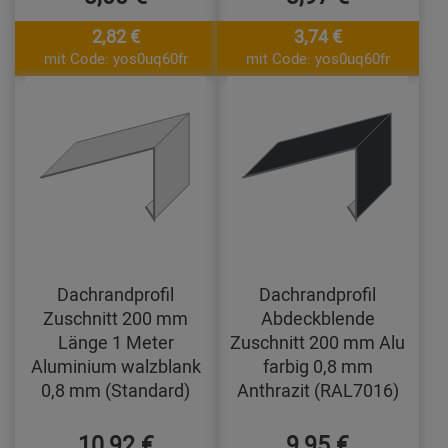
2,82 €
3,74 €
mit Code: yos0uq60fr
mit Code: yos0uq60fr
Dachrandprofil
Dachrandprofil
Zuschnitt 200 mm
Abdeckblende
Länge 1 Meter
Zuschnitt 200 mm Alu
Aluminium walzblank
farbig 0,8 mm
0,8 mm (Standard)
Anthrazit (RAL7016)
10,92 €
9,95 €