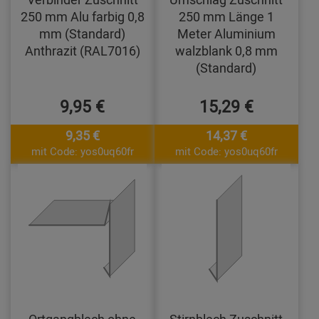
250 mm Alu farbig 0,8
250 mm Länge 1
mm (Standard)
Meter Aluminium
Anthrazit (RAL7016)
walzblank 0,8 mm
(Standard)
9,95 €
15,29 €
9,35 €
14,37 €
mit Code: yos0uq60fr
mit Code: yos0uq60fr