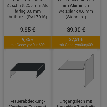
Zuschnitt 250 mm Alu
mm Aluminium
farbig 0,8 mm
walzblank 0,8 mm
Anthrazit (RAL7016)
(Standard)
9,95 €
39,90 €
9,35 €
37,51 €
mit Code: yos0uq60fr
mit Code: yos0uq60fr
Mauerabdeckung-
Ortgangblech mit
Verbinder Zuschnitt
Umschlag Zuschnitt