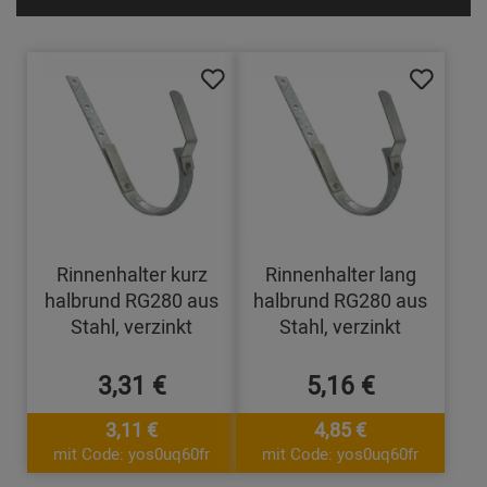
Rinnenhalter kurz
Rinnenhalter lang
halbrund RG280 aus
halbrund RG280 aus
Stahl, verzinkt
Stahl, verzinkt
3,31 €
5,16 €
3,11 €
4,85 €
mit Code: yos0uq60fr
mit Code: yos0uq60fr