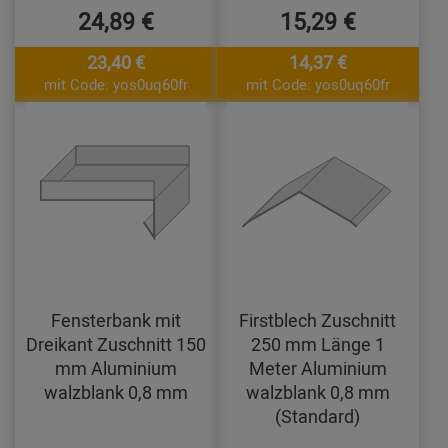
24,89 €
15,29 €
23,40 €
14,37 €
mit Code: yos0uq60fr
mit Code: yos0uq60fr
Fensterbank mit
Firstblech Zuschnitt
Dreikant Zuschnitt 150
250 mm Länge 1
mm Aluminium
Meter Aluminium
walzblank 0,8 mm
walzblank 0,8 mm
(Standard)