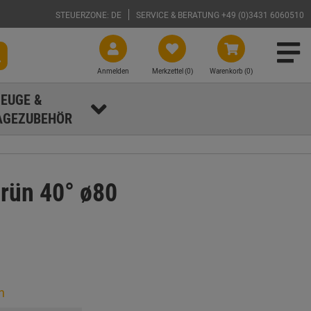
STEUERZONE: DE
SERVICE & BERATUNG +49 (0)3431 6060510
Anmelden
Merkzettel (
0
)
Warenkorb (0)
EUGE &
GEZUBEHÖR
rün 40° ø80
n