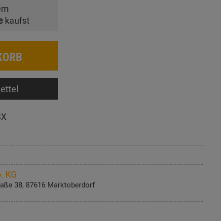
em
e
kaufst
KORB
ettel
SX
. KG
aße 38, 87616 Marktoberdorf