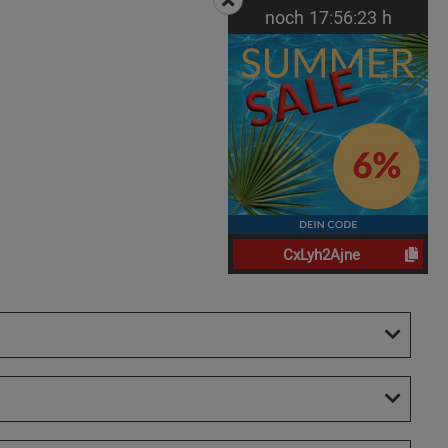
noch
17:
56:
22
h
CxLyh2Ajne