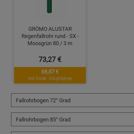
GRÖMO ALUSTAR
Regenfallrohr rund - SX -
Moosgrün 80 / 3 m
73,27 €
68,87 €
mit Code: CxLyh2Ajne
Fallrohrbogen 72° Grad
Fallrohrbogen 85° Grad