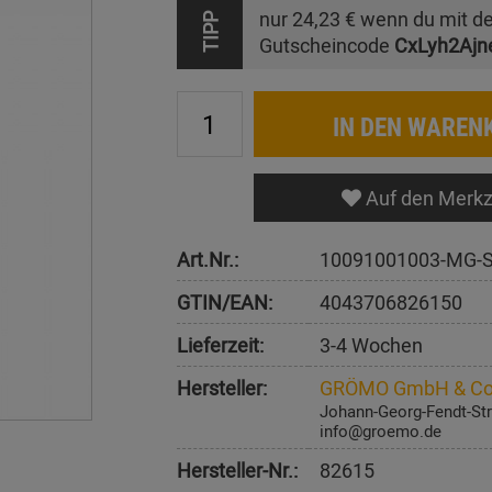
nur
24,23 €
wenn du mit d
TIPP
Gutscheincode
CxLyh2Ajn
IN DEN WAREN
Auf den Merkz
Art.Nr.:
10091001003-MG-
GTIN/EAN:
4043706826150
Lieferzeit:
3-4 Wochen
Hersteller:
GRÖMO GmbH & Co
Johann-Georg-Fendt-Str
info@groemo.de
Hersteller-Nr.:
82615