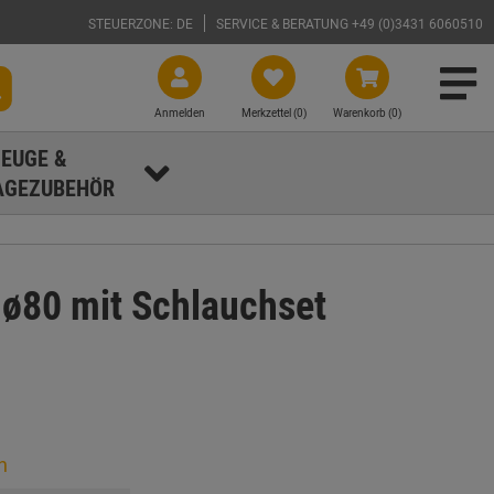
STEUERZONE: DE
SERVICE & BERATUNG +49 (0)3431 6060510
Anmelden
Merkzettel (
0
)
Warenkorb (0)
EUGE &
GEZUBEHÖR
80 mit Schlauchset
n