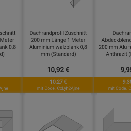
schnitt
Dachrandprofil Zuschnitt
Dachran
 Meter
200 mm Länge 1 Meter
Abdeckblend
ank 0,8
Aluminium walzblank 0,8
200 mm Alu f
d)
mm (Standard)
Anthrazit 
10,92 €
9,9
10,27 €
9,3
Ajne
mit Code: CxLyh2Ajne
mit Code: 