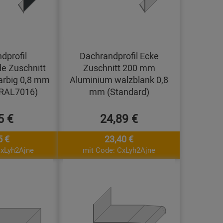
dprofil
Dachrandprofil Ecke
e Zuschnitt
Zuschnitt 200 mm
arbig 0,8 mm
Aluminium walzblank 0,8
(RAL7016)
mm (Standard)
5 €
24,89 €
5 €
23,40 €
CxLyh2Ajne
mit Code: CxLyh2Ajne