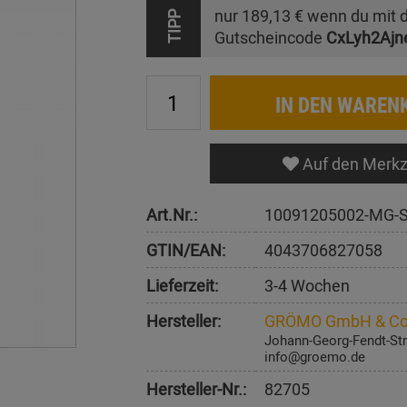
nur
189,13 €
wenn du mit 
TIPP
Gutscheincode
CxLyh2Ajn
IN DEN WAREN
Auf den Merkz
Art.Nr.:
10091205002-MG-
GTIN/EAN:
4043706827058
Lieferzeit:
3-4 Wochen
Hersteller:
GRÖMO GmbH & Co
Johann-Georg-Fendt-Str
info@groemo.de
Hersteller-Nr.:
82705