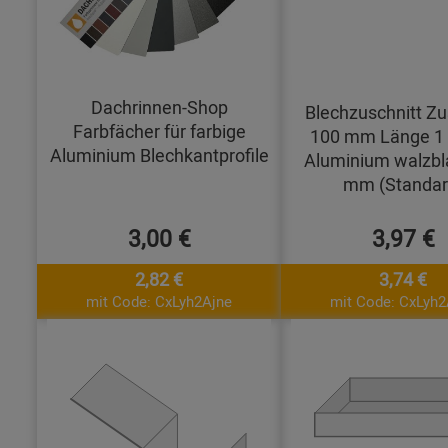
Dachrinnen-Shop
Blechzuschnitt Zu
Farbfächer für farbige
100 mm Länge 1
Aluminium Blechkantprofile
Aluminium walzbl
mm (Standar
3,00 €
3,97 €
2,82 €
3,74 €
mit Code: CxLyh2Ajne
mit Code: CxLyh2