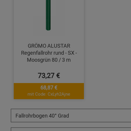
GRÖMO ALUSTAR
Regenfallrohr rund - SX -
Moosgrün 80 / 3 m
73,27 €
68,87 €
mit Code: CxLyh2Ajne
Fallrohrbogen 40° Grad