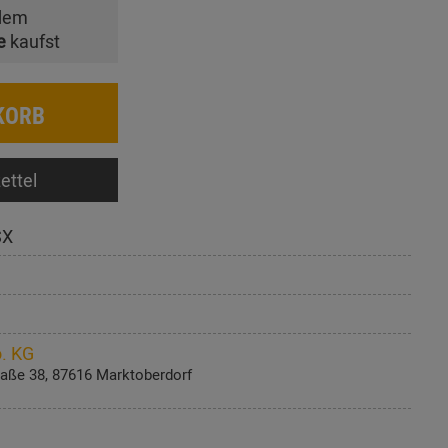
dem
e
kaufst
KORB
ettel
SX
. KG
aße 38, 87616 Marktoberdorf