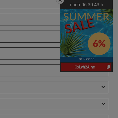
noch
06:
30:
42
h
CxLyh2Ajne