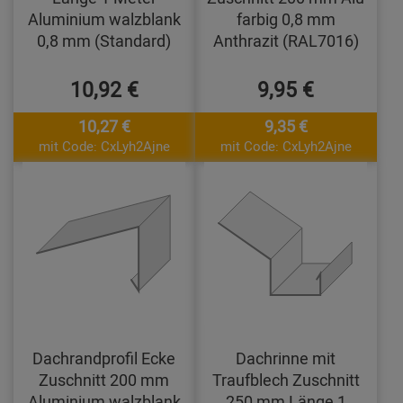
Aluminium walzblank
farbig 0,8 mm
0,8 mm (Standard)
Anthrazit (RAL7016)
10,92 €
9,95 €
10,27 €
9,35 €
mit Code: CxLyh2Ajne
mit Code: CxLyh2Ajne
Dachrandprofil Ecke
Dachrinne mit
Zuschnitt 200 mm
Traufblech Zuschnitt
Aluminium walzblank
250 mm Länge 1