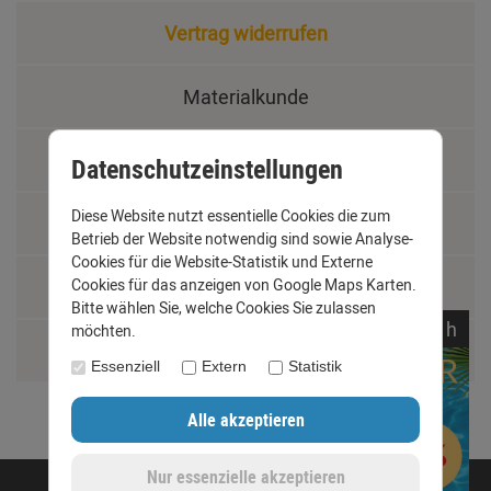
Vertrag widerrufen
Materialkunde
Fachbegriffe
Datenschutzeinstellungen
Diese Website nutzt essentielle Cookies die zum
Jobs
Betrieb der Website notwendig sind sowie Analyse-
Cookies für die Website-Statistik und Externe
Cookies für das anzeigen von Google Maps Karten.
Montage und Installationshilfen
Bitte wählen Sie, welche Cookies Sie zulassen
noch
06:
35:
16
h
möchten.
Größentabelle
Essenziell
Extern
Statistik