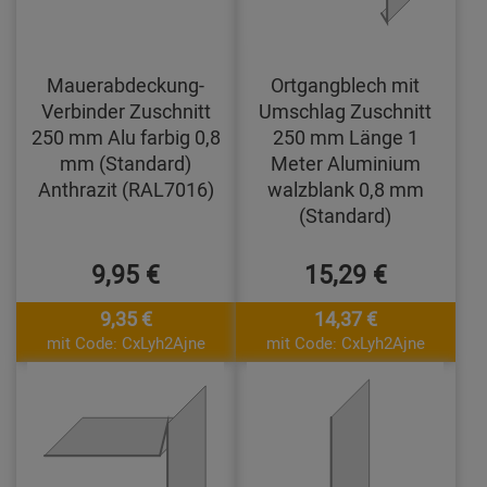
Mauerabdeckung-
Ortgangblech mit
Verbinder Zuschnitt
Umschlag Zuschnitt
250 mm Alu farbig 0,8
250 mm Länge 1
mm (Standard)
Meter Aluminium
Anthrazit (RAL7016)
walzblank 0,8 mm
(Standard)
9,95 €
15,29 €
9,35 €
14,37 €
mit Code: CxLyh2Ajne
mit Code: CxLyh2Ajne