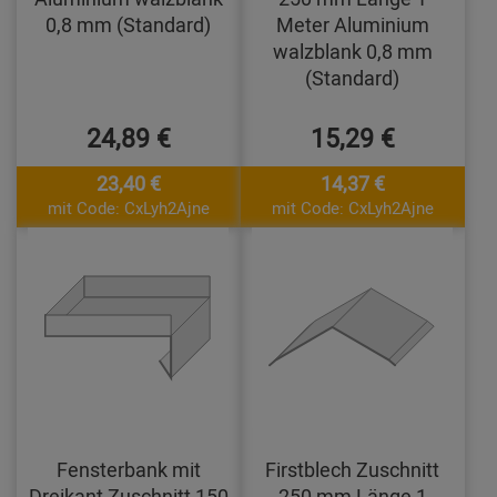
0,8 mm (Standard)
Meter Aluminium
walzblank 0,8 mm
(Standard)
24,89 €
15,29 €
23,40 €
14,37 €
mit Code: CxLyh2Ajne
mit Code: CxLyh2Ajne
Fensterbank mit
Firstblech Zuschnitt
Dreikant Zuschnitt 150
250 mm Länge 1