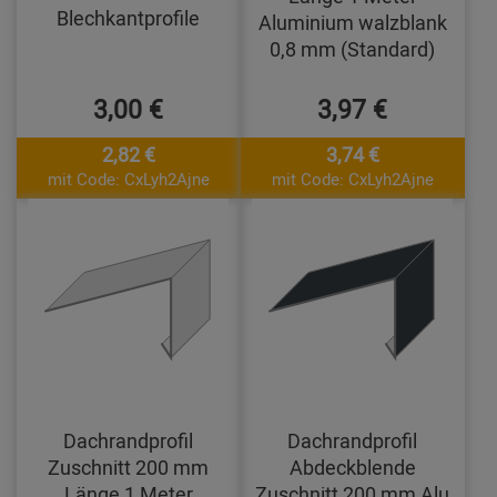
Blechkantprofile
Aluminium walzblank
0,8 mm (Standard)
3,00 €
3,97 €
2,82 €
3,74 €
mit Code: CxLyh2Ajne
mit Code: CxLyh2Ajne
Dachrandprofil
Dachrandprofil
Zuschnitt 200 mm
Abdeckblende
Länge 1 Meter
Zuschnitt 200 mm Alu