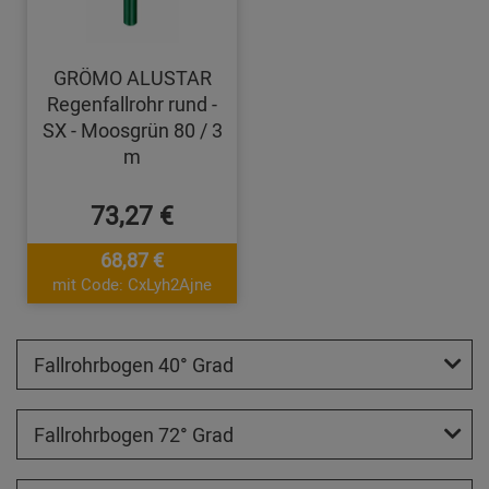
GRÖMO ALUSTAR
Regenfallrohr rund -
SX - Moosgrün 80 / 3
m
73,27 €
68,87 €
mit Code: CxLyh2Ajne
Fallrohrbogen 40° Grad
Fallrohrbogen 72° Grad