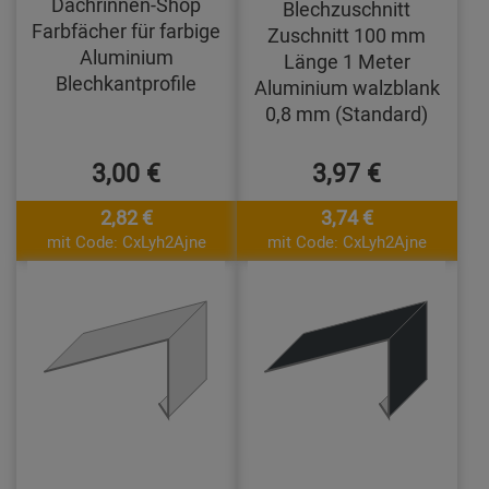
Dachrinnen-Shop
Blechzuschnitt
Farbfächer für farbige
Zuschnitt 100 mm
Aluminium
Länge 1 Meter
Blechkantprofile
Aluminium walzblank
0,8 mm (Standard)
3,00 €
3,97 €
2,82 €
3,74 €
mit Code: CxLyh2Ajne
mit Code: CxLyh2Ajne