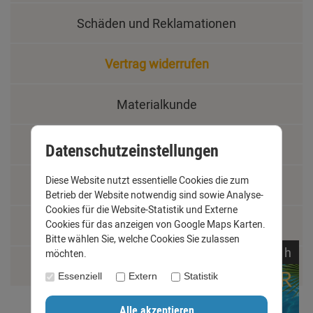
Schäden und Reklamationen
Vertrag widerrufen
Materialkunde
Fachbegriffe
Datenschutzeinstellungen
Diese Website nutzt essentielle Cookies die zum
Jobs
Betrieb der Website notwendig sind sowie Analyse-
Cookies für die Website-Statistik und Externe
Montage und Installationshilfen
Cookies für das anzeigen von Google Maps Karten.
Bitte wählen Sie, welche Cookies Sie zulassen
noch
12:
28:
15
h
möchten.
Größentabelle
Essenziell
Extern
Statistik