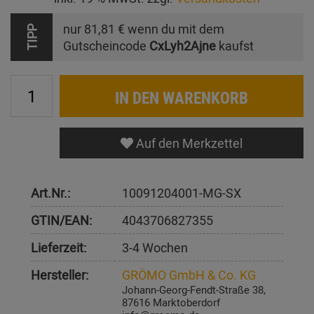
nur
81,81 €
wenn du mit dem
TIPP
Gutscheincode
CxLyh2Ajne
kaufst
IN DEN WARENKORB
Auf den Merkzettel
Art.Nr.:
10091204001-MG-SX
GTIN/EAN:
4043706827355
Lieferzeit:
3-4 Wochen
Hersteller:
GRÖMO GmbH & Co. KG
Johann-Georg-Fendt-Straße 38,
87616 Marktoberdorf