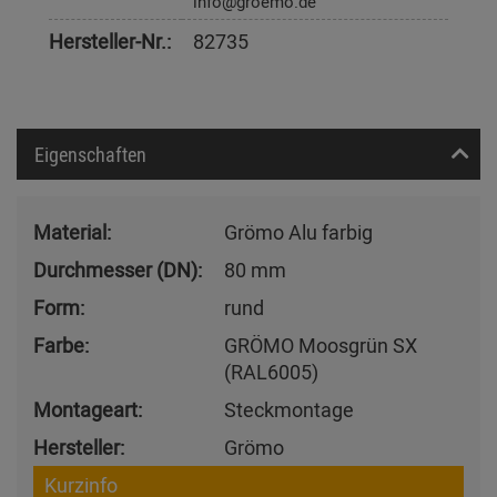
info@groemo.de
Hersteller-Nr.:
82735
Eigenschaften
Material:
Grömo Alu farbig
Durchmesser (DN):
80 mm
Form:
rund
Farbe:
GRÖMO Moosgrün SX
(RAL6005)
Montageart:
Steckmontage
Hersteller:
Grömo
Kurzinfo