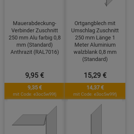
Mauerabdeckung-
Ortgangblech mit
Verbinder Zuschnitt
Umschlag Zuschnitt
250 mm Alu farbig 0,8
250 mm Länge 1
mm (Standard)
Meter Aluminium
Anthrazit (RAL7016)
walzblank 0,8 mm
(Standard)
9,95 €
15,29 €
9,35 €
14,37 €
mit Code: e3oc5w99fj
mit Code: e3oc5w99fj