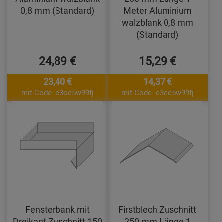
0,8 mm (Standard)
Meter Aluminium
walzblank 0,8 mm
(Standard)
24,89 €
15,29 €
23,40 €
14,37 €
mit Code: e3oc5w99fj
mit Code: e3oc5w99fj
Fensterbank mit
Firstblech Zuschnitt
Dreikant Zuschnitt 150
250 mm Länge 1