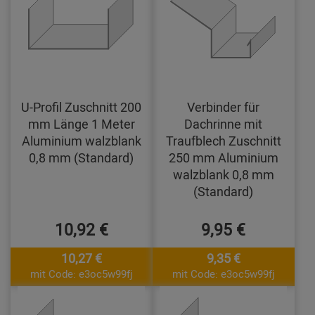
U-Profil Zuschnitt 200
Verbinder für
mm Länge 1 Meter
Dachrinne mit
Aluminium walzblank
Traufblech Zuschnitt
0,8 mm (Standard)
250 mm Aluminium
walzblank 0,8 mm
(Standard)
10,92 €
9,95 €
10,27 €
9,35 €
mit Code: e3oc5w99fj
mit Code: e3oc5w99fj