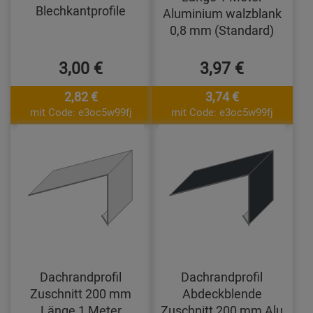
Blechkantprofile
Aluminium walzblank
0,8 mm (Standard)
3,00 €
3,97 €
2,82 €
3,74 €
mit Code: e3oc5w99fj
mit Code: e3oc5w99fj
Dachrandprofil
Dachrandprofil
Zuschnitt 200 mm
Abdeckblende
Länge 1 Meter
Zuschnitt 200 mm Alu