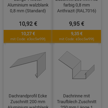
Aluminium walzblank
farbig 0,8 mm
0,8 mm (Standard)
Anthrazit (RAL7016)
10,92 €
9,95 €
10,27 €
9,35 €
mit Code: e3oc5w99fj
mit Code: e3oc5w99fj
Dachrandprofil Ecke
Dachrinne mit
Zuschnitt 200 mm
Traufblech Zuschnitt
Aluminium walzblank
250 mm Länge 1