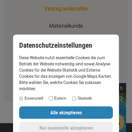
Vertrag widerrufen
Materialkunde
Fachbegriffe
Datenschutzeinstellungen
Diese Website nutzt essentielle Cookies die zum
Jobs
Betrieb der Website notwendig sind sowie Analyse-
Cookies für die Website-Statistik und Externe
Cookies für das anzeigen von Google Maps Karten.
Montage und Installationshilfen
Bitte wählen Sie, welche Cookies Sie zulassen
noch
18:
26:
54
h
möchten.
Größentabelle
Essenziell
Extern
Statistik