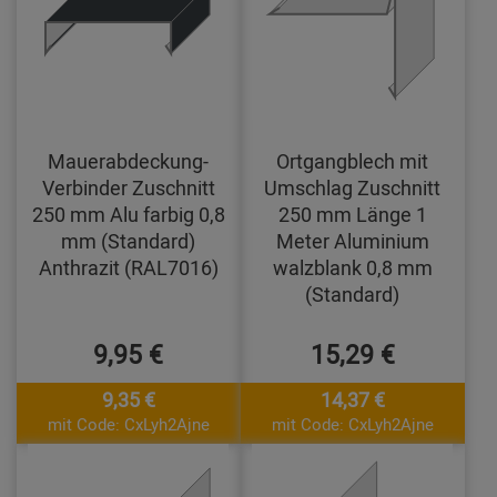
Mauerabdeckung-
Ortgangblech mit
Verbinder Zuschnitt
Umschlag Zuschnitt
250 mm Alu farbig 0,8
250 mm Länge 1
mm (Standard)
Meter Aluminium
Anthrazit (RAL7016)
walzblank 0,8 mm
(Standard)
9,95 €
15,29 €
9,35 €
14,37 €
mit Code: CxLyh2Ajne
mit Code: CxLyh2Ajne