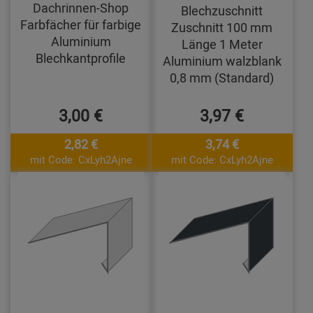
Dachrinnen-Shop
Blechzuschnitt
Farbfächer für farbige
Zuschnitt 100 mm
Aluminium
Länge 1 Meter
Blechkantprofile
Aluminium walzblank
0,8 mm (Standard)
3,00 €
3,97 €
2,82 €
3,74 €
mit Code: CxLyh2Ajne
mit Code: CxLyh2Ajne