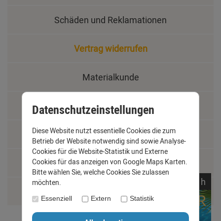
Schäden und Reklamationen
Vertrag widerrufen
Materialkunde
Fachbegriffe
Datenschutzeinstellungen
Diese Website nutzt essentielle Cookies die zum
Jobs
Betrieb der Website notwendig sind sowie Analyse-
Cookies für die Website-Statistik und Externe
Montage und Installationshilfen
Cookies für das anzeigen von Google Maps Karten.
Bitte wählen Sie, welche Cookies Sie zulassen
noch
11:
51:
18
h
möchten.
Größentabelle
Essenziell
Extern
Statistik