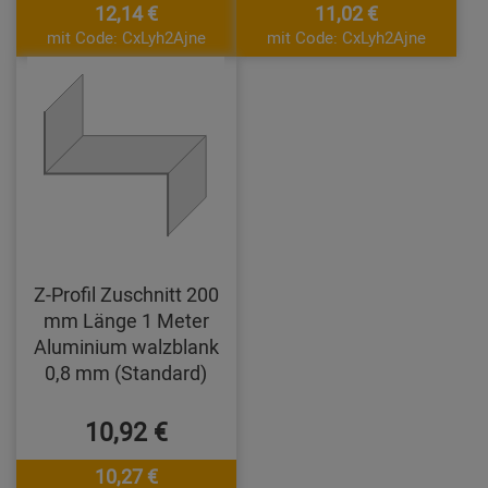
12,14 €
11,02 €
mit Code: CxLyh2Ajne
mit Code: CxLyh2Ajne
Z-Profil Zuschnitt 200
mm Länge 1 Meter
Aluminium walzblank
0,8 mm (Standard)
10,92 €
10,27 €